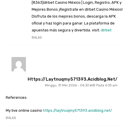
[8363]dlrbet Casino México | Login, Registro, APK y
Mejores Bonos ¡Regístrate en dlrbet Casino México!
Disfruta de los mejores bonos, descarga la APK
oficial y haz login para ganar. La plataforma de
apuestas más segura y divertida. visit:
dlrbet
BALAS
Https://laytnuqmy571393.acidblog.net/
Minggu, 31 Mei 2026 - 06:33 WIB Pada 6:33 am
References:
My live online casino
https://laytnuqmy571393.acidblog.net/
BALAS