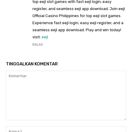
top eejl slot games with fast eejl login, easy
register, and seamless eejl app download. Join eejl
Official Casino Philippines for top eejl slot games.
Experience fast eejl login, easy eejl register, and a
seamless eejl app download. Play and win today!
visit:
eejl
BALAS
TINGGALKAN KOMENTAR
Komentar:
Na