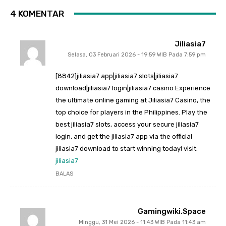
4 KOMENTAR
Jiliasia7
Selasa, 03 Februari 2026 - 19:59 WIB Pada 7:59 pm
[8842]jiliasia7 app|jiliasia7 slots|jiliasia7
download|jiliasia7 login|jiliasia7 casino Experience
the ultimate online gaming at Jiliasia7 Casino, the
top choice for players in the Philippines. Play the
best jiliasia7 slots, access your secure jiliasia7
login, and get the jiliasia7 app via the official
jiliasia7 download to start winning today! visit:
jiliasia7
BALAS
Gamingwiki.space
Minggu, 31 Mei 2026 - 11:43 WIB Pada 11:43 am