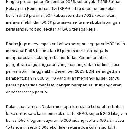
Hingga pertengahan Desember 2025, sebanyak 17.555 Satuan
Pelayanan Pemenuhan Gizi (SPPG) atau dapur umum telah
berdiri di 38 provinsi, 509 kabupaten, dan 7.022 kecamatan,
melayani lebih dari 50,39 juta siswa serta membuka lapangan
kerja langsung bagi sekitar 741.985 tenaga kerja.
Dadan juga menyampaikan bahwa serapan anggaran MBG telah
mencapai Rp58 triliun atau 81 persen dari total pagu. Ia
mengapresiasi dukungan Kementerian Keuangan atas
pengalihan pagu anggaran yang memungkinkan optimalisasi
penyerapan. Hingga akhir Desember 2025, BGN menargetkan
pembentukan 19.000 SPPG yang akan menjangkau sekitar 70
persen penerima manfaat, dengan harapan seluruh anggaran
dapat terserap penuh.
Dalam laporannya, Dadan memaparkan skala kebutuhan bahan
baku untuk satu kali memasak di satu SPPG, seperti 200 kilogram
beras, 350 kilogram sayuran, 3.000 pisang (setara 150 sisir atau
15 tandan), serta 3.000 ekor lele (setara dua kolam bioflok).