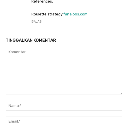
References:
Roulette strategy
fanajobs.com
BALAS
TINGGALKAN KOMENTAR
Komentar:
Na
Ema