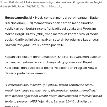
Siswa SMP Negeri 3 Pekanbaru menyantap paket makanan Program Makan Bergizi
Gratis (MBG), Rabu (17/9/2025). (Foto: BGN.go.id)
Nusavoxmedia.id –
Meski sempat menuai perbincangan, Badan
Gizi Nasional (BGN) memastikan tidak pernah mengeluarkan
kebijakan pemberian insentif pribadi bagi pelaksana Program
Makan Bergizi Gratis (MBG) yang membuat konten viral di media
sosial. Klarifikasi ini disampaikan setelah beredarnya kabar soal
“hadiah Rp5 juta”
untuk konten positif MBG.
Kepala Biro Hukum dan Humas BGN, Khairul Hidayati, menjelaskan
bahwa pernyataan tersebut hanyalah guyonan saat Rapat
Koordinasi dan Sosialisasi Teknis Pelaksanaan Program MBG di
Jakarta pada Senin kemarin.
“Pernyataan soal insentif Rp5 juta itu bukan keputusan resmi,
melainkan hanya candaan yang disampaikan untuk memotivasi
para peserta agar lebih kreatif dalam menyebarkan informasi positif
tentang program MBG,”
ujar Hida, Selasa (28/10), dikutip dari
bgn.go.id