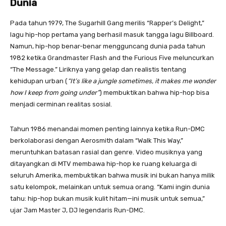
Dunia
Pada tahun 1979, The Sugarhill Gang merilis “Rapper’s Delight,”
lagu hip-hop pertama yang berhasil masuk tangga lagu Billboard.
Namun, hip-hop benar-benar mengguncang dunia pada tahun
1982 ketika Grandmaster Flash and the Furious Five meluncurkan
“The Message.” Liriknya yang gelap dan realistis tentang
kehidupan urban (
“It’s like a jungle sometimes, it makes me wonder
how I keep from going under”
) membuktikan bahwa hip-hop bisa
menjadi cerminan realitas sosial.
Tahun 1986 menandai momen penting lainnya ketika Run-DMC
berkolaborasi dengan Aerosmith dalam “Walk This Way,”
meruntuhkan batasan rasial dan genre. Video musiknya yang
ditayangkan di MTV membawa hip-hop ke ruang keluarga di
seluruh Amerika, membuktikan bahwa musik ini bukan hanya milik
satu kelompok, melainkan untuk semua orang. “Kami ingin dunia
tahu: hip-hop bukan musik kulit hitam—ini musik untuk semua,”
ujar Jam Master J, DJ legendaris Run-DMC.