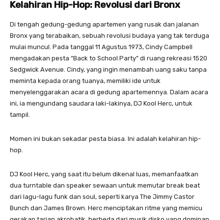
Kelahiran Hip-Hop: Revolusi dari Bronx
Di tengah gedung-gedung apartemen yang rusak dan jalanan
Bronx yang terabaikan, sebuah revolusi budaya yang tak terduga
mulai muncul. Pada tanggal 11 Agustus 1973, Cindy Campbell
mengadakan pesta “Back to School Party” di ruang rekreasi 1520
Sedgwick Avenue. Cindy, yang ingin menambah uang saku tanpa
meminta kepada orang tuanya, memiliki ide untuk
menyelenggarakan acara di gedung apartemennya. Dalam acara
ini, ia mengundang saudara laki-lakinya, DJ Kool Herc, untuk
tampil.
Momen ini bukan sekadar pesta biasa. Ini adalah kelahiran hip-
hop.
DJ Kool Herc, yang saat itu belum dikenal luas, memanfaatkan
dua turntable dan speaker sewaan untuk memutar break beat
dari lagu-lagu funk dan soul, seperti karya The Jimmy Castor
Bunch dan James Brown. Herc menciptakan ritme yang memicu
gerakan tarian akrobatik, berbeda dari musik disko yang dominan