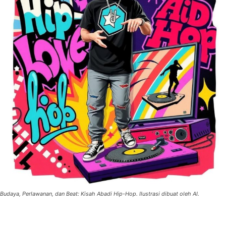
Budaya, Perlawanan, dan Beat: Kisah Abadi Hip-Hop. Ilustrasi dibuat oleh AI.