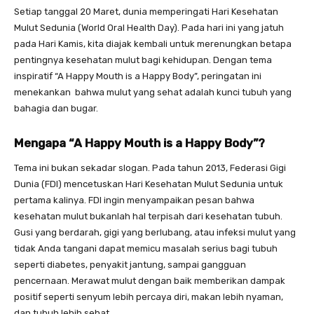
Setiap tanggal 20 Maret, dunia memperingati Hari Kesehatan
Mulut Sedunia (World Oral Health Day). Pada hari ini yang jatuh
pada Hari Kamis, kita diajak kembali untuk merenungkan betapa
pentingnya kesehatan mulut bagi kehidupan. Dengan tema
inspiratif “A Happy Mouth is a Happy Body”, peringatan ini
menekankan bahwa mulut yang sehat adalah kunci tubuh yang
bahagia dan bugar.
Mengapa “A Happy Mouth is a Happy Body”?
Tema ini bukan sekadar slogan. Pada tahun 2013, Federasi Gigi
Dunia (FDI) mencetuskan Hari Kesehatan Mulut Sedunia untuk
pertama kalinya. FDI ingin menyampaikan pesan bahwa
kesehatan mulut bukanlah hal terpisah dari kesehatan tubuh.
Gusi yang berdarah, gigi yang berlubang, atau infeksi mulut yang
tidak Anda tangani dapat memicu masalah serius bagi tubuh
seperti diabetes, penyakit jantung, sampai gangguan
pencernaan. Merawat mulut dengan baik memberikan dampak
positif seperti senyum lebih percaya diri, makan lebih nyaman,
dan tubuh lebih sehat.