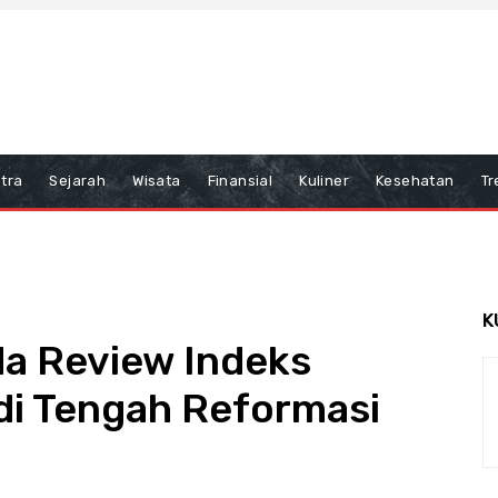
tra
Sejarah
Wisata
Finansial
Kuliner
Kesehatan
Tr
K
da Review Indeks
di Tengah Reformasi