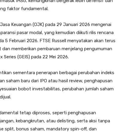
ermasuk IHSG, kemungkinan bergerak lebih defensif dan
ng faktor fundamental.
 Jasa Keuangan (OJK) pada 29 Januari 2026 mengenai
ransi pasar modal, yang kemudian diikuti rilis rencana
ada 5 Februari 2026. FTSE Russell menyatakan akan terus
ut dan memberikan pembaruan menjelang pengumuman
x Series (GEIS) pada 22 Mei 2026.
ntikan sementara penerapan berbagai perubahan indeks
 saham baru dari IPO atau hasil review, penghapusan
enyesuaian bobot investabilitas, perubahan jumlah saham
ijual.
ndamental tetap diproses, seperti penghapusan
angan, kebangkrutan, atau delisting, serta aksi tanpa
e split, bonus saham, mandatory spin-off, dan