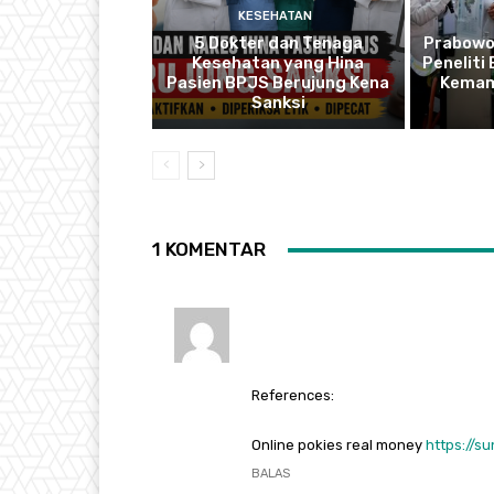
KESEHATAN
5 Dokter dan Tenaga
Prabowo
Kesehatan yang Hina
Peneliti
Pasien BPJS Berujung Kena
Kemam
Sanksi
1 KOMENTAR
References:
Online pokies real money
https://s
BALAS