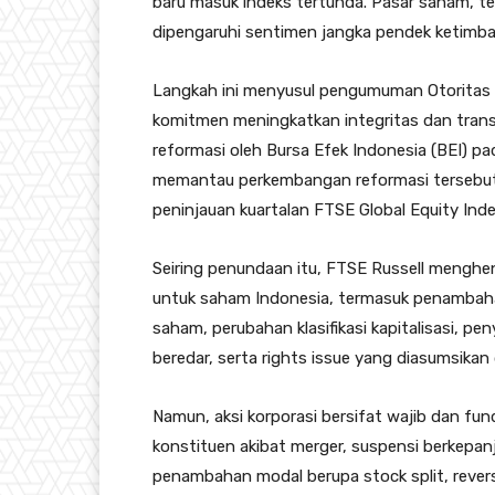
baru masuk indeks tertunda. Pasar saham, t
dipengaruhi sentimen jangka pendek ketimba
Langkah ini menyusul pengumuman Otoritas
komitmen meningkatkan integritas dan transpa
reformasi oleh Bursa Efek Indonesia (BEI) p
memantau perkembangan reformasi terseb
peninjauan kuartalan FTSE Global Equity Inde
Seiring penundaan itu, FTSE Russell menghe
untuk saham Indonesia, termasuk penambahan
saham, perubahan klasifikasi kapitalisasi, p
beredar, serta rights issue yang diasumsikan d
Namun, aksi korporasi bersifat wajib dan fu
konstituen akibat merger, suspensi berkepanj
penambahan modal berupa stock split, revers