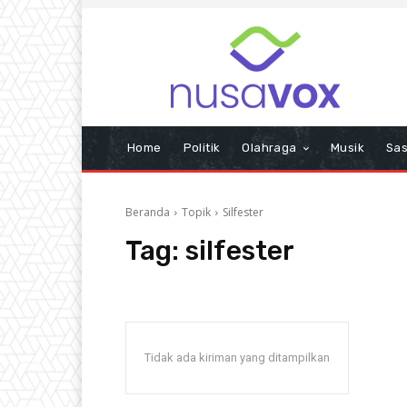
Home
Politik
Olahraga
Musik
Sas
Beranda
Topik
Silfester
Tag:
silfester
Tidak ada kiriman yang ditampilkan