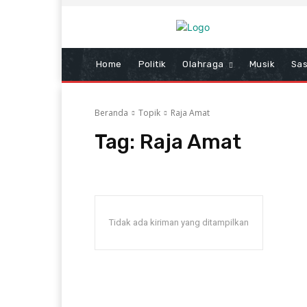
Home
Politik
Olahraga
Musik
Sas
Beranda
Topik
Raja Amat
Tag:
Raja Amat
Tidak ada kiriman yang ditampilkan