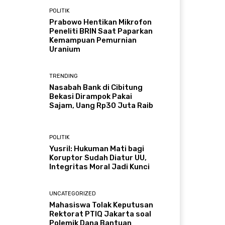
POLITIK
Prabowo Hentikan Mikrofon
Peneliti BRIN Saat Paparkan
Kemampuan Pemurnian
Uranium
TRENDING
Nasabah Bank di Cibitung
Bekasi Dirampok Pakai
Sajam, Uang Rp30 Juta Raib
POLITIK
Yusril: Hukuman Mati bagi
Koruptor Sudah Diatur UU,
Integritas Moral Jadi Kunci
UNCATEGORIZED
Mahasiswa Tolak Keputusan
Rektorat PTIQ Jakarta soal
Polemik Dana Bantuan